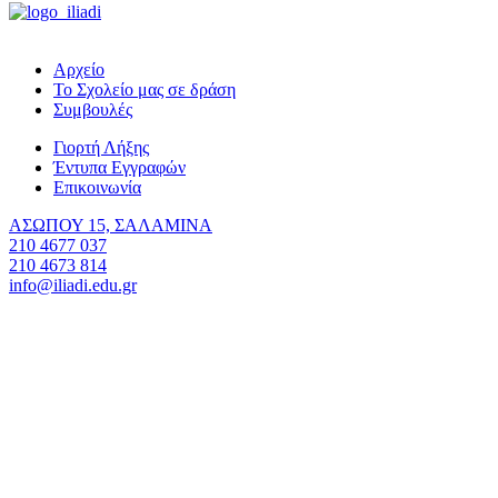
Αρχείο
Το Σχολείο μας σε δράση
Συμβουλές
Γιορτή Λήξης
Έντυπα Εγγραφών
Επικοινωνία
ΑΣΩΠΟΥ 15, ΣΑΛΑΜΙΝΑ
210 4677 037
210 4673 814
info@iliadi.edu.gr